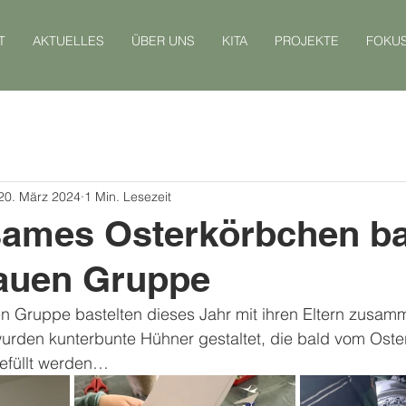
T
AKTUELLES
ÜBER UNS
KITA
PROJEKTE
FOKU
20. März 2024
1 Min. Lesezeit
ames Osterkörbchen ba
lauen Gruppe
en Gruppe bastelten dieses Jahr mit ihren Eltern zusam
urden kunterbunte Hühner gestaltet, die bald vom Oste
efüllt werden…