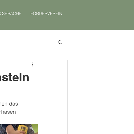
S SPRACHE
FÖRDERVEREIN
steln
men das 
rhasen 