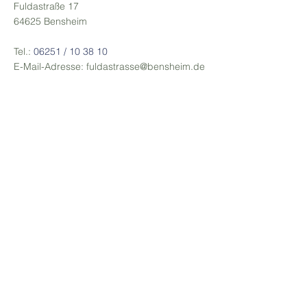
Fuldastraße 17
64625 Bensheim
Tel.:
06251 / 10 38 10
E-Mail-Adresse:
fuldastrasse@bensheim.de
Kontakt
Tel.: 06251 / 10 38 10
E-Mail-Adresse:
fuldastrasse@bensheim.de
Adresse
Fuldastraße 17
64625 Bensheim