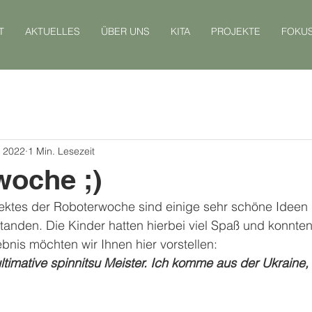
T
AKTUELLES
ÜBER UNS
KITA
PROJEKTE
FOKU
. 2022
1 Min. Lesezeit
woche ;)
ektes der Roboterwoche sind einige sehr schöne Idee
anden. Die Kinder hatten hierbei viel Spaß und konnten
nis möchten wir Ihnen hier vorstellen:
ultimative spinnitsu Meister. Ich komme aus der Ukraine,